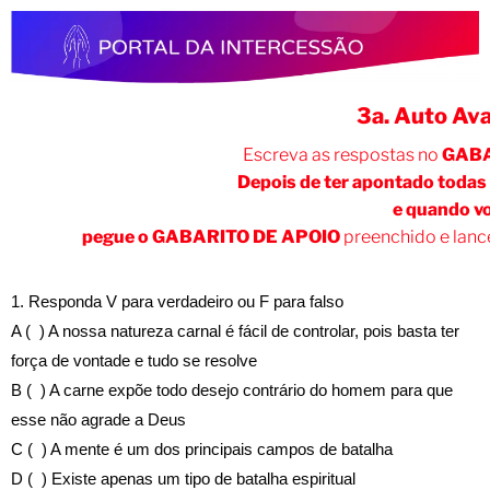
3a. Auto Ava
Escreva as respostas no
GABAR
Depois de ter apontado todas 
e quando vo
pegue o
GABARITO DE APOIO
preenchido e lanc
1. Responda V para verdadeiro ou F para falso
A ( ) A nossa natureza carnal é fácil de controlar, pois basta ter
força de vontade e tudo se resolve
B ( ) A carne expõe todo desejo contrário do homem para que
esse não agrade a Deus
C ( ) A mente é um dos principais campos de batalha
D ( ) Existe apenas um tipo de batalha espiritual