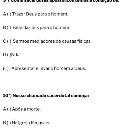
9ª) Como sacerdotes apostólicos temos a condição de:
A ( ) Trazer Deus para o homem.
B ( ) Falar das leis para o homem.
C ( ) Sermos mediadores de causas físicas.
D ( )Nda
E ( ) Apresentar e levar o homem a Deus.
10ª) Nosso chamado sacerdotal começa:
A ( ) Após a morte.
B ( ) Na Igreja Renascer.