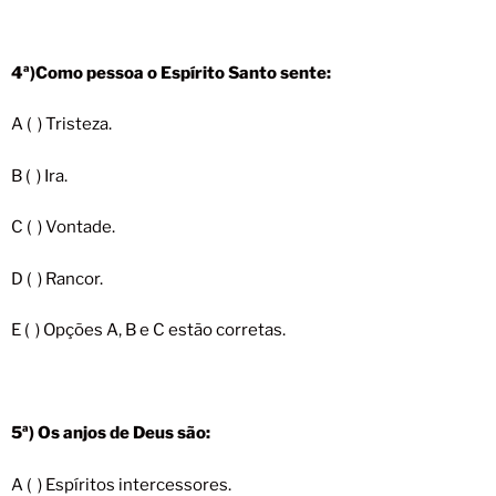
4ª)Como pessoa o Espírito Santo sente:
A ( ) Tristeza.
B ( ) Ira.
C ( ) Vontade.
D ( ) Rancor.
E ( ) Opções A, B e C estão corretas.
5ª) Os anjos de Deus são:
A ( ) Espíritos intercessores.