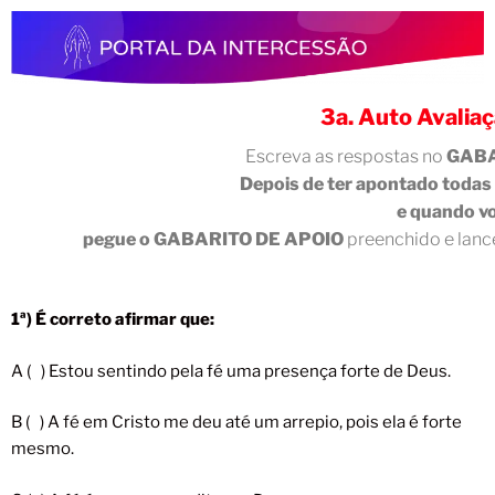
3a. Auto Avaliaç
Escreva as respostas no
GABAR
Depois de ter apontado todas 
e quando vo
pegue o
GABARITO DE APOIO
preenchido e lanc
1ª) É correto afirmar que:
A ( ) Estou sentindo pela fé uma presença forte de Deus.
B ( ) A fé em Cristo me deu até um arrepio, pois ela é forte
mesmo.