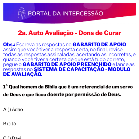
2a. Auto Avaliação - Dons de Curar
Obs.:
Escreva as respostas no
GABARITO DE APOIO
assim que você tiver a resposta certa, no final, revise
todas as respostas assinaladas, acertando as incorretas, e
quando você tiver a certeza de que está tudo correto,
pegue o
GABARITO DE APOIO PREENCHIDO
e lance as
respostas no
SISTEMA DE CAPACITAÇÃO - MODULO
DE AVALIAÇÃO.
1° Qual homem da Bíblia que é um referencial de um servo
doente por permissão de Deus.
de Deus e que ficou
A ( ) Adão
B ( ) Jó
C ( ) Davi