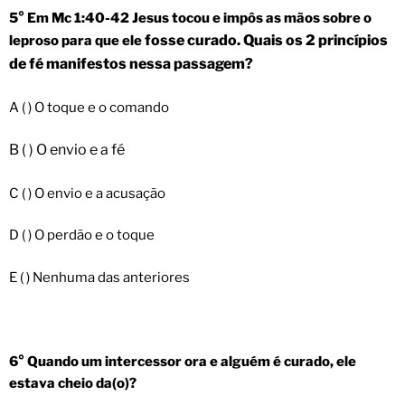
5° Em Mc 1:40-42 Jesus tocou e impôs as mãos sobre o
fosse curado. Quais os 2 princípios
leproso para que ele
de fé manifestos nessa passagem?
A ( ) O toque e o comando
B ( ) O envio e a fé
C ( ) O envio e a acusação
D ( ) O perdão e o toque
E ( ) Nenhuma das anteriores
6° Quando um intercessor ora e alguém é curado, ele
estava cheio da(o)?