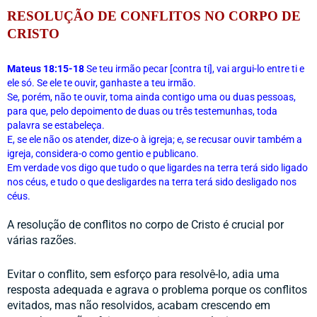
RESOLUÇÃO DE CONFLITOS NO CORPO DE 
CRISTO
Mateus 18:15-18
 Se teu irmão pecar [contra ti], vai argui-lo entre ti e 
ele só. Se ele te ouvir, ganhaste a teu irmão.
Se, porém, não te ouvir, toma ainda contigo uma ou duas pessoas, 
para que, pelo depoimento de duas ou três testemunhas, toda 
palavra se estabeleça.
E, se ele não os atender, dize-o à igreja; e, se recusar ouvir também a 
igreja, considera-o como gentio e publicano.
Em verdade vos digo que tudo o que ligardes na terra terá sido ligado 
nos céus, e tudo o que desligardes na terra terá sido desligado nos 
céus.
A resolução de conflitos no corpo de Cristo é crucial por 
várias razões. 
Evitar o conflito, sem esforço para resolvê-lo, adia uma 
resposta adequada e agrava o problema porque os conflitos 
evitados, mas não resolvidos, acabam crescendo em 