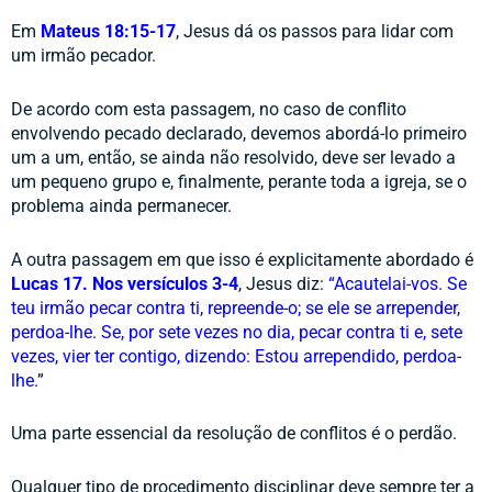
Em 
Mateus 18:15-17
, Jesus dá os passos para lidar com 
um irmão pecador. 
De acordo com esta passagem, no caso de conflito 
envolvendo pecado declarado, devemos abordá-lo primeiro 
um a um, então, se ainda não resolvido, deve ser levado a 
um pequeno grupo e, finalmente, perante toda a igreja, se o 
problema ainda permanecer.
A outra passagem em que isso é explicitamente abordado é 
Lucas 17. Nos versículos 3-4
, Jesus diz: 
“Acautelai-vos. Se 
teu irmão pecar contra ti, repreende-o; se ele se arrepender, 
perdoa-lhe. Se, por sete vezes no dia, pecar contra ti e, sete 
vezes, vier ter contigo, dizendo: Estou arrependido, perdoa-
lhe.
” 
Uma parte essencial da resolução de conflitos é o perdão. 
Qualquer tipo de procedimento disciplinar deve sempre ter a 