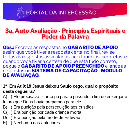
3a. Auto Avaliação - Princípios Espirituais e
Poder da Palavra
Obs.:
Escreva as respostas no
GABARITO DE APOIO
assim que você tiver a resposta certa, no final, revise
todas as respostas assinaladas, acertando as incorretas, e
quando você tiver a certeza de que está tudo correto,
pegue o
GABARITO DE APOIO PREENCHIDO
e lance as
respostas no
SISTEMA DE CAPACITAÇÃO - MODULO
DE AVALIAÇÃO.
1° Em At 9:18 Jesus deixou Saulo cego, qual o propósito
desta cegueira?
A( ) Ele precisava ficar cego para o passado a fim de enxergar o
futuro que Deus havia preparado para ele
B( ) Era punição pela perseguição aos cristãos
C( ) Era punição por cada criança morta
D( ) Era punição pela morte de Estevão
E( ) Nenhuma das anteriores