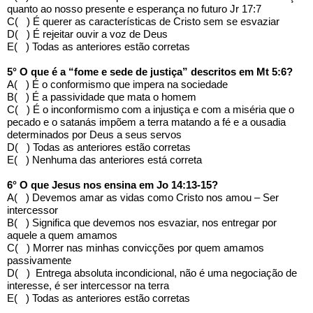
quanto ao nosso presente e esperança no futuro Jr 17:7
C( ) É querer as características de Cristo sem se esvaziar
D( ) É rejeitar ouvir a voz de Deus
E( ) Todas as anteriores estão corretas
5° O que é a “fome e sede de justiça” descritos em Mt 5:6?
A( ) É o conformismo que impera na sociedade
B( ) É a passividade que mata o homem
C( ) É o inconformismo com a injustiça e com a miséria que o
pecado e o satanás impõem a terra matando a fé e a ousadia
determinados por Deus a seus servos
D( ) Todas as anteriores estão corretas
E( ) Nenhuma das anteriores está correta
6° O que Jesus nos ensina em Jo 14:13-15?
A( ) Devemos amar as vidas como Cristo nos amou – Ser
intercessor
B( ) Significa que devemos nos esvaziar, nos entregar por
aquele a quem amamos
C( ) Morrer nas minhas convicções por quem amamos
passivamente
D( ) Entrega absoluta incondicional, não é uma negociação de
interesse, é ser intercessor na terra
E( ) Todas as anteriores estão corretas