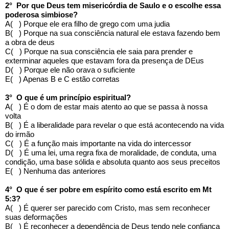
2° Por que Deus tem misericórdia de Saulo e o escolhe essa
poderosa simbiose?
A( ) Porque ele era filho de grego com uma judia
B( ) Porque na sua consciência natural ele estava fazendo bem
a obra de deus
C( ) Porque na sua consciência ele saia para prender e
exterminar aqueles que estavam fora da presença de DEus
D( ) Porque ele não orava o suficiente
E( ) Apenas B e C estão corretas
3° O que é um princípio espiritual?
A( ) É o dom de estar mais atento ao que se passa à nossa
volta
B( ) É a liberalidade para revelar o que está acontecendo na vida
do irmão
C( ) É a função mais importante na vida do intercessor
D( ) É uma lei, uma regra fixa de moralidade, de conduta, uma
condição, uma base sólida e absoluta quanto aos seus preceitos
E( ) Nenhuma das anteriores
4° O que é ser pobre em espírito como está escrito em Mt
5:3?
A( ) É querer ser parecido com Cristo, mas sem reconhecer
suas deformações
B( ) É reconhecer a dependência de Deus tendo nele confiança