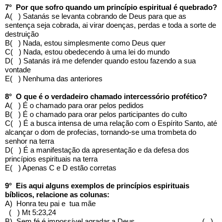
7° Por que sofro quando um princípio espiritual é quebrado?
A( ) Satanás se levanta cobrando de Deus para que as
sentença seja cobrada, ai virar doenças, perdas e toda a sorte de
destruição
B( ) Nada, estou simplesmente como Deus quer
C( ) Nada, estou obedecendo à uma lei do mundo
D( ) Satanás irá me defender quando estou fazendo a sua
vontade
E( ) Nenhuma das anteriores
8° O que é o verdadeiro chamado intercessório profético?
A( ) É o chamado para orar pelos pedidos
B( ) É o chamado para orar pelos participantes do culto
C( ) É a busca intensa de uma relação com o Espírito Santo, até
alcançar o dom de profecias, tornando-se uma trombeta do
senhor na terra
D( ) É a manifestação da apresentação e da defesa dos
princípios espirituais na terra
E( ) Apenas C e D estão corretas
9° Eis aqui alguns exemplos de princípios espirituais
bíblicos, relacione as colunas:
A) Honra teu pai e tua mãe
( ) Mt 5:23,24
B) Sem fé é impossível agradar a Deus ( )