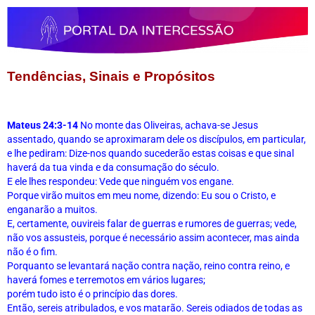
Tendências, Sinais e Propósitos
Mateus 24:3-14
No monte das Oliveiras, achava-se Jesus 
assentado, quando se aproximaram dele os discípulos, em particular, 
e lhe pediram: Dize-nos quando sucederão estas coisas e que sinal 
haverá da tua vinda e da consumação do século.
E ele lhes respondeu: Vede que ninguém vos engane.
Porque virão muitos em meu nome, dizendo: Eu sou o Cristo, e 
enganarão a muitos.
E, certamente, ouvireis falar de guerras e rumores de guerras; vede, 
não vos assusteis, porque é necessário assim acontecer, mas ainda 
não é o fim.
Porquanto se levantará nação contra nação, reino contra reino, e 
haverá fomes e terremotos em vários lugares;
porém tudo isto é o princípio das dores.
Então, sereis atribulados, e vos matarão. Sereis odiados de todas as 