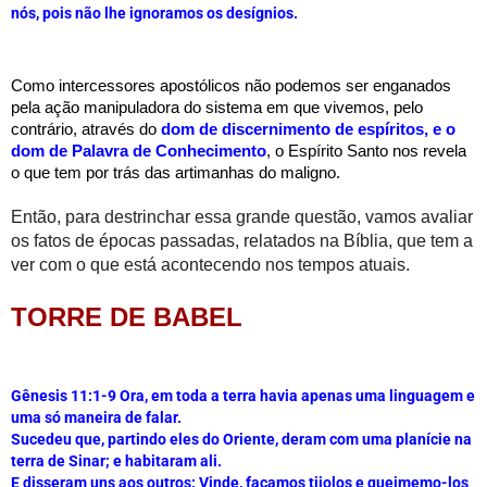
nós, pois não lhe ignoramos os desígnios.
Como intercessores apostólicos não podemos ser enganados 
pela ação manipuladora do sistema em que vivemos, pelo 
contrário, através do 
dom de discernimento de espíritos, e o 
dom de Palavra de Conhecimento
, o Espírito Santo nos revela 
o que tem por trás das artimanhas do maligno. 
Então, para destrinchar essa grande questão, vamos avaliar 
os fatos de épocas passadas, relatados na Bíblia, que tem a 
ver com o que está acontecendo nos tempos atuais.
TORRE DE BABEL
Gênesis 11:1-9 
Ora, em toda a terra havia apenas uma linguagem e 
uma só maneira de falar.
Sucedeu que, partindo eles do Oriente, deram com uma planície na 
terra de Sinar; e habitaram ali.
E disseram uns aos outros: Vinde, façamos tijolos e queimemo-los 