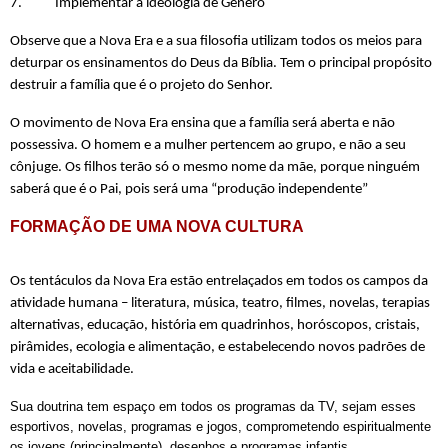
7.           Implementar a ideologia de Gênero
Observe que a Nova Era e a sua filosofia utilizam todos os meios para 
deturpar os ensinamentos do Deus da Bíblia. Tem o principal propósito 
destruir a família que é o projeto do Senhor.
O movimento de Nova Era ensina que a família será aberta e não 
possessiva. O homem e a mulher pertencem ao grupo, e não a seu 
cônjuge. Os filhos terão só o mesmo nome da mãe, porque ninguém 
saberá que é o Pai, pois será uma “produção independente”
FORMAÇÃO DE UMA NOVA CULTURA
Os tentáculos da Nova Era estão entrelaçados em todos os campos da 
atividade humana – literatura, música, teatro, filmes, novelas, terapias 
alternativas, educação, história em quadrinhos, horóscopos, cristais, 
pirâmides, ecologia e alimentação, e estabelecendo novos padrões de 
vida e aceitabilidade.
Sua doutrina tem espaço em todos os programas da TV, sejam esses 
esportivos, novelas, programas e jogos, comprometendo espiritualmente 
os jovens (principalmente), desenhos e programas infantis, 