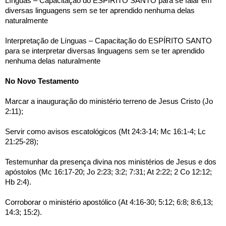
Línguas – Capacitação do ESPÍRITO SANTO para se falar em 
diversas linguagens sem se ter aprendido nenhuma delas 
naturalmente
Interpretação de Línguas – Capacitação do ESPÍRITO SANTO 
para se interpretar diversas linguagens sem se ter aprendido 
nenhuma delas naturalmente 
No Novo Testamento
Marcar a inauguração do ministério terreno de Jesus Cristo (Jo 
2:11);
Servir como avisos escatológicos (Mt 24:3-14; Mc 16:1-4; Lc 
21:25-28);
Testemunhar da presença divina nos ministérios de Jesus e dos 
apóstolos (Mc 16:17-20; Jo 2:23; 3:2; 7:31; At 2:22; 2 Co 12:12; 
Hb 2:4).
Corroborar o ministério apostólico (At 4:16-30; 5:12; 6:8; 8:6,13; 
14:3; 15:2).