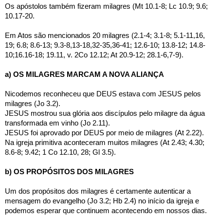
Os apóstolos também fizeram milagres (Mt 10.1-8; Lc 10.9; 9.6; 
10.17-20.
Em Atos são mencionados 20 milagres (2.1-4; 3.1-8; 5.1-11,16, 
19; 6.8; 8.6-13; 9.3-8,13-18,32-35,36-41; 12.6-10; 13.8-12; 14.8-
10;16.16-18; 19.11, v. 2Co 12.12; At 20.9-12; 28.1-6,7-9). 
a) OS MILAGRES MARCAM A NOVA ALIANÇA
Nicodemos reconheceu que DEUS estava com JESUS pelos 
milagres (Jo 3.2). 
JESUS mostrou sua glória aos discípulos pelo milagre da água 
transformada em vinho (Jo 2.11). 
JESUS foi aprovado por DEUS por meio de milagres (At 2.22).
Na igreja primitiva aconteceram muitos milagres (At 2.43; 4.30; 
8.6-8; 9.42; 1 Co 12.10, 28; Gl 3.5).
b) OS PROPÓSITOS DOS MILAGRES
Um dos propósitos dos milagres é certamente autenticar a 
mensagem do evangelho (Jo 3.2; Hb 2.4) no início da igreja e 
podemos esperar que continuem acontecendo em nossos dias.