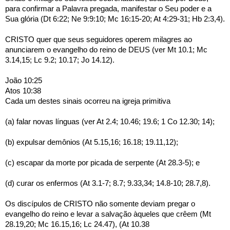
para confirmar a Palavra pregada, manifestar o Seu poder e a 
Sua glória (Dt 6:22; Ne 9:9:10; Mc 16:15-20; At 4:29-31; Hb 2:3,4).
CRISTO quer que seus seguidores operem milagres ao 
anunciarem o evangelho do reino de DEUS (ver Mt 10.1; Mc 
3.14,15; Lc 9.2; 10.17; Jo 14.12).
João 10:25 
Atos 10:38 
Cada um destes sinais ocorreu na igreja primitiva
(a) falar novas línguas (ver At 2.4; 10.46; 19.6; 1 Co 12.30; 14);
(b) expulsar demônios (At 5.15,16; 16.18; 19.11,12);
(c) escapar da morte por picada de serpente (At 28.3-5); e
(d) curar os enfermos (At 3.1-7; 8.7; 9.33,34; 14.8-10; 28.7,8).
Os discípulos de CRISTO não somente deviam pregar o 
evangelho do reino e levar a salvação àqueles que crêem (Mt 
28.19,20; Mc 16.15,16; Lc 24.47), (At 10.38