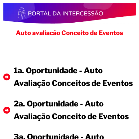
Auto avaliacão Conceito de Eventos
1a. Oportunidade - Auto
Avaliação Conceitos de Eventos
2a. Oportunidade - Auto
Avaliação Conceito de Eventos
3a. Oportunidade - Auto