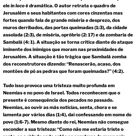
ele
in loco
é dramática. O autor retrata o quadro de
Jerusalém e seus habitantes com cores cinzentas mas
fortes quando fala de grande miséria e desprezo, dos
muros derribados, das portas queimadas (1:3), da cidade
assolada (2:3), de miséria, opróbrio (2: 17) e da zombaria de
Sambalá (4: 1). A situação se torna crítica diante do ataque
iminente dos inimigos que moram nas proximidades de
Jerusalém. A situação é tão trágica que Sambalá zomba
dos reconstrutores dizendo: “Renascerão, acaso, dos
montões de pó as pedras que foram queimadas?” (4:2).
Tudo isso provoca uma tristeza muito profunda em
Neemias e no povo de Israel. Todos reconhecem que o
presente é consequência dos pecados no passado.
Neemias, ao ouvir as más notícias, senta, chora e se
lamenta por vários dias (1:4), daí confessando em nome do
povo (1:6-7). Mesmo diante do rei, Neemias não consegue
esconder a sua tristeza: “Como não me estaria triste o