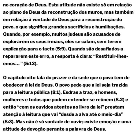
no coração de Deus. Esta atitude não existe só em relação
ao plano de Deus da reconstrução dos muros, mas também
em relação à vontade de Deus para a reconstrução do
povo, o que significa grandes sacrifícios e humilhações.
Quando, por exemplo, muitos judeus são acusados de
explorarem os seus irmãos, eles se calam, sem terem
explicação para o facto (5:9). Quando são desafiados a
repararem este erro, a resposta é clara: “Restituir-lhes-
emos… ” (5:12).
O capítulo oito fala do prazer e da sede que o povo tem de
obedecer à lei de Deus. O povo pede que a lei seja trazida
para a leitura pública (8:1), Esdras a traz, e homens,
mulheres e todos que podem entender se reúnem (8.2) e
então “com os ouvidos atentos ao livro da lei” prestam
atenção à leitura que vai “desde a alva até o meio-dia”
(8:3). Mas não é só vontade de ouvir; existe emoção e uma
atitude de devoção perante a palavra de Deus.