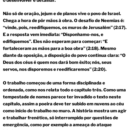
o desenvolver e detalhar.
Não só de oração, jejum e de planos vive o povo de Israel.
Chega a hora de pôr mãos à obra. O desafio de Neemias é:
“vinde, pois, reedifiquemos, os muros de Jerusalém” (2:17).
E a resposta vem imediata: “Disponhamo-nos, e
edifiquemos”. Eles não esperam para começar: “E
fortaleceram as mãos para a boa obra” (2:18). Mesmo
diante da oposição, a disposição do povo continua clara: “O
Deus dos céus é quem nos dará bom êxito; nós, seus
servos, nos disporemos e reedificaremos” (2:20).
O trabalho começou de uma forma disciplinada e
ordenada, como nos relata todo o capítulo três. Como uma
tempestade de nomes parece ter invadido o texto neste
capítulo, assim a poeira deve ter subido em nuvens ao céu
como início do trabalho no muro. A história mostra um agir
e trabalhar frenético, só interrompido por questões de
emergência, como por exemplo a ameaça do ataque