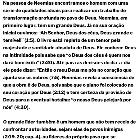
Na pessoa de Neemias encontramos o homem com uma
série de qualidades ideais para realizar um trabalho de
transformação profunda no povo de Deus. Neemias, em
primeiro lugar, tem um grande Deus. Já na sua oração
inicial ouvimos: “Ah Senhor, Deus dos céus, Deus grande e
temível!” (1:5). O livro está repleto de um temor pela
majestade e santidade absoluta de Deus. Ele conhece Deus
na intimidade pois sabe que “o Deus dos céus é quem nos
dará bom êxito” (2:20). Até para as decisões do dia-a-dia
ele pode dizer: “Então o meu Deus me pôs no coração que
ajuntasse os nobres (7:5). Neemias revela a consciência de
que a obra é de Deus, pois sabe que o plano foi colocado no
seu coração por Deus (2:12) e tem certeza da provisão de
Deus para a eventual batalha: “o nosso Deus pelejará por
nós” (4:20).
O grande líder também é um homem que não tem receio de
confrontar autoridades, sejam elas de povos inimigos
(2:19-20; cap. 4), ou líderes do próprio povo que se