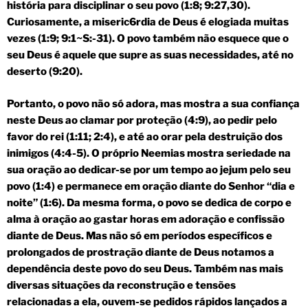
história para disciplinar o seu povo (1:8; 9:27,30).
Curiosamente, a miseric6rdia de Deus é elogiada muitas
vezes (1:9; 9:1~S:-31). O povo também não esquece que o
seu Deus é aquele que supre as suas necessidades, até no
deserto (9:20).
Portanto, o povo não só adora, mas mostra a sua confiança
neste Deus ao clamar por proteção (4:9), ao pedir pelo
favor do rei (1:11; 2:4), e até ao orar pela destruição dos
inimigos (4:4-5). O próprio Neemias mostra seriedade na
sua oração ao dedicar-se por um tempo ao jejum pelo seu
povo (1:4) e permanece em oração diante do Senhor “dia e
noite” (1:6). Da mesma forma, o povo se dedica de corpo e
alma à oração ao gastar horas em adoração e confissão
diante de Deus. Mas não só em períodos específicos e
prolongados de prostração diante de Deus notamos a
dependência deste povo do seu Deus. Também nas mais
diversas situações da reconstrução e tensões
relacionadas a ela, ouvem-se pedidos rápidos lançados a