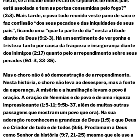
rosto, se a cidade onde estão os sepulcros de meus pais
está assolada e tem as portas consumidas pelo fogo?”
(2:3). Mais tarde, o povo todo reunido veste pano de saco e
faz confissão “dos seus pecados e das iniquidades de seus
pais”, ficando uma “quarta parte do dia” nesta atitude
diante de Deus (9:2-3). Há um sentimento de vergonha e
tristeza tanto por causa da fraqueza e insegurança diante
dos inimigos (2:17) quanto pelo arrependimento sobre seus
pecados (9:1-3, 33-35).
Mas o choro não é só demonstração de arrependimento.
Nesta história, o choro não leva ao desespero, mas à fonte
da esperança. A miséria e a humilhação levam o povo à
oração. A oração de Neemias e do povo é de uma riqueza
impressionante (1:5-11; 9:5b-37, além de muitas outras
passagens que mostram um povo que ora). Na sua
adoração reconhecem a grandeza de Deus (1:5) e que Deus
é o Criador de tudo e de todos (9:6). Proclamam a Deus
como Senhor da história (9:7, 21-25) mesmo que ele use a