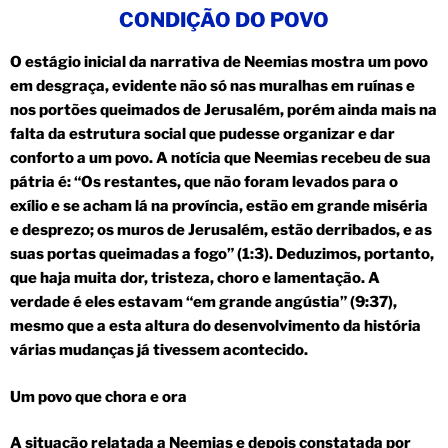
CONDIÇÃO DO POVO
O estágio inicial da narrativa de Neemias mostra um povo
em desgraça, evidente não só nas muralhas em ruínas e
nos portões queimados de Jerusalém, porém ainda mais na
falta da estrutura social que pudesse organizar e dar
conforto a um povo. A notícia que Neemias recebeu de sua
pátria é: “Os restantes, que não foram levados para o
exílio e se acham lá na província, estão em grande miséria
e desprezo; os muros de Jerusalém, estão derribados, e as
suas portas queimadas a fogo” (1:3). Deduzimos, portanto,
que haja muita dor, tristeza, choro e lamentação. A
verdade é eles estavam “em grande angústia” (9:37),
mesmo que a esta altura do desenvolvimento da história
várias mudanças já tivessem acontecido.
Um povo que chora e ora
A situação relatada a Neemias e depois constatada por