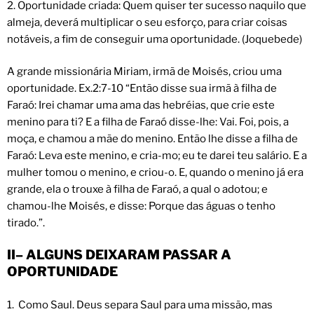
2. Oportunidade criada: Quem quiser ter sucesso naquilo que
almeja, deverá multiplicar o seu esforço, para criar coisas
notáveis, a fim de conseguir uma oportunidade. (Joquebede)
A grande missionária Miriam, irmã de Moisés, criou uma
oportunidade. Ex.2:7-10 “Então disse sua irmã à filha de
Faraó: Irei chamar uma ama das hebréias, que crie este
menino para ti? E a filha de Faraó disse-lhe: Vai. Foi, pois, a
moça, e chamou a mãe do menino. Então lhe disse a filha de
Faraó: Leva este menino, e cria-mo; eu te darei teu salário. E a
mulher tomou o menino, e criou-o. E, quando o menino já era
grande, ela o trouxe à filha de Faraó, a qual o adotou; e
chamou-lhe Moisés, e disse: Porque das águas o tenho
tirado.”.
II– ALGUNS DEIXARAM PASSAR A
OPORTUNIDADE
1. Como Saul. Deus separa Saul para uma missão, mas