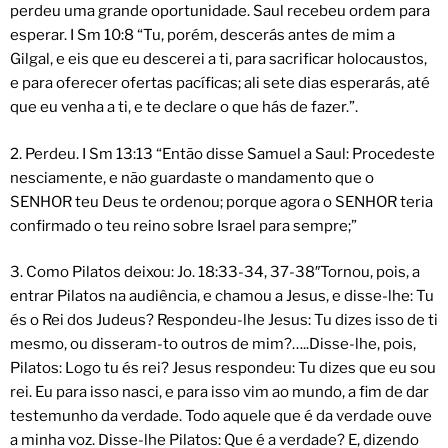
perdeu uma grande oportunidade. Saul recebeu ordem para
esperar. I Sm 10:8 “Tu, porém, descerás antes de mim a
Gilgal, e eis que eu descerei a ti, para sacrificar holocaustos,
e para oferecer ofertas pacíficas; ali sete dias esperarás, até
que eu venha a ti, e te declare o que hás de fazer.”.
2. Perdeu. I Sm 13:13 “Então disse Samuel a Saul: Procedeste
nesciamente, e não guardaste o mandamento que o
SENHOR teu Deus te ordenou; porque agora o SENHOR teria
confirmado o teu reino sobre Israel para sempre;”
3. Como Pilatos deixou: Jo. 18:33-34, 37-38″Tornou, pois, a
entrar Pilatos na audiência, e chamou a Jesus, e disse-lhe: Tu
és o Rei dos Judeus? Respondeu-lhe Jesus: Tu dizes isso de ti
mesmo, ou disseram-to outros de mim?…..Disse-lhe, pois,
Pilatos: Logo tu és rei? Jesus respondeu: Tu dizes que eu sou
rei. Eu para isso nasci, e para isso vim ao mundo, a fim de dar
testemunho da verdade. Todo aquele que é da verdade ouve
a minha voz. Disse-lhe Pilatos: Que é a verdade? E, dizendo