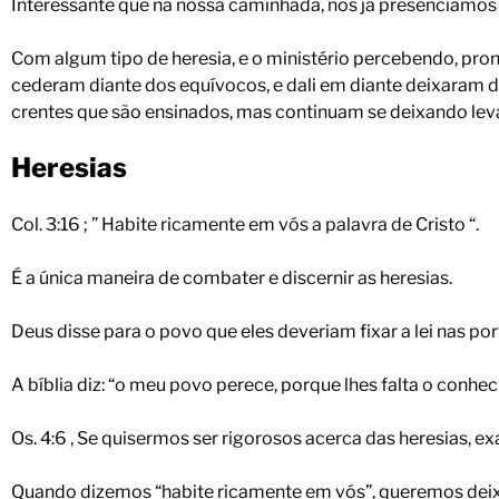
Interessante que na nossa caminhada, nós já presenciamos
Com algum tipo de heresia, e o ministério percebendo, pro
cederam diante dos equívocos, e dali em diante deixaram 
crentes que são ensinados, mas continuam se deixando leva
Heresias
Col. 3:16 ; ” Habite ricamente em vós a palavra de Cristo “.
É a única maneira de combater e discernir as heresias.
Deus disse para o povo que eles deveriam fixar a lei nas por
A bíblia diz: “o meu povo perece, porque lhes falta o conhe
Os. 4:6 , Se quisermos ser rigorosos acerca das heresias, 
Quando dizemos “habite ricamente em vós”, queremos deixar