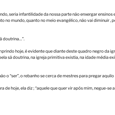
do, seria infantilidade da nossa parte não enxergar ensinos 
 tanto no mundo, quanto no meio evangélico, não vai diminuir , 
sã doutrina…”.
mprindo hoje, é evidente que diante deste quadro negro da i
a sã doutrina, na igreja primitiva existia, na idade média exis
 não o “ser”, o rebanho se cerca de mestres para pregar aquilo
ura de hoje, ela diz ; “aquele que quer vir após mim, negue-se