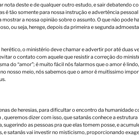
ar nota deste e de qualquer outro estudo, e sair debatendo 
as é tão somente para nossa instrução e advertência pessoal 
ostrar a nossa opinião sobre o assunto. O que não pode have
ioso, ou seja, herege, depois da primeira e segunda admoestaçã
 herético, o ministério deve chamar e advertir por até duas v
 evitar o contato com aquele que resistir a correção do minist
isma do “amor”; é muito fácil nós falarmos que o amor é lind
s no nosso meio, nós sabemos que o amor é muitíssimo impor
us.
as de heresias, para dificultar o encontro da humanidade c
, queremos dizer com isso, que satanás conhece a estrutura 
blia, sugerindo as pessoas pra que elas tomem posse, e acum
, e satanás vai investir no misticismo, proporcionando exage