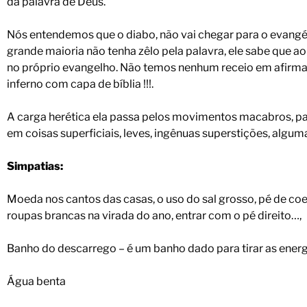
da palavra de Deus.
Nós entendemos que o diabo, não vai chegar para o evangéli
grande maioria não tenha zêlo pela palavra, ele sabe que a
no próprio evangelho. Não temos nenhum receio em afirma
inferno com capa de bíblia !!!.
A carga herética ela passa pelos movimentos macabros, pas
em coisas superficiais, leves, ingênuas superstições, algum
Simpatias:
Moeda nos cantos das casas, o uso do sal grosso, pé de coelh
roupas brancas na virada do ano, entrar com o pé direito…,
Banho do descarrego – é um banho dado para tirar as energ
Água benta