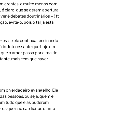
com crentes, e muito menos com
, é claro, que se derem abertura
r é debates doutrinários – ( tt
o, evita-o, pois o tal já está
ezes ,se ele continuar ensinando
ério. Interessante que hoje em
o, que o amor passa por cima de
tante, mais tem que haver
om o verdadeiro evangelho. Ele
das pessoas, ou seja, quem é
ulem tudo que elas puderem
ros que não são lícitos diante