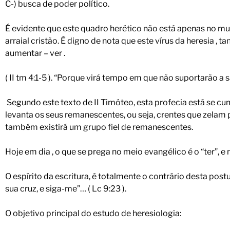
C-) busca de poder político.
É evidente que este quadro herético não está apenas no mun
arraial cristão. É digno de nota que este vírus da heresia ,
aumentar – ver .
( II tm 4:1-5 ). “Porque virá tempo em que não suportarão a 
Segundo este texto de II Timóteo, esta profecia está se cu
levanta os seus remanescentes, ou seja, crentes que zelam pel
também existirá um grupo fiel de remanescentes.
Hoje em dia , o que se prega no meio evangélico é o “ter”, e
O espírito da escritura, é totalmente o contrário desta post
sua cruz, e siga-me”… ( Lc 9:23 ).
O objetivo principal do estudo de heresiologia: