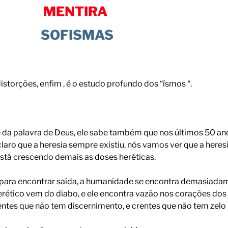
MENTIRA
SOFISMAS
istorções, enfim , é o estudo profundo dos “ísmos “.
e da palavra de Deus, ele sabe também que nos últimos 50 a
laro que a heresia sempre existiu, nós vamos ver que a heres
stá crescendo demais as doses heréticas.
o para encontrar saída, a humanidade se encontra demasiada
 herético vem do diabo, e ele encontra vazão nos corações do
tes que não tem discernimento, e crentes que não tem zelo p