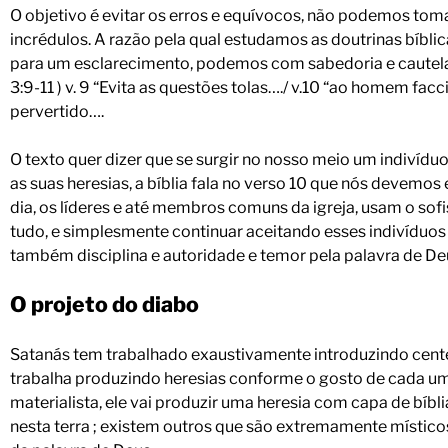
O objetivo é evitar os erros e equívocos, não podemos tom
incrédulos. A razão pela qual estudamos as doutrinas bíblic
para um esclarecimento, podemos com sabedoria e cautela m
3:9-11 ) v. 9 “Evita as questões tolas…./ v.10 “ao homem facc
pervertido….
O texto quer dizer que se surgir no nosso meio um indivíduo
as suas heresias, a bíblia fala no verso 10 que nós devemos
dia, os líderes e até membros comuns da igreja, usam o sof
tudo, e simplesmente continuar aceitando esses indivíduo
também disciplina e autoridade e temor pela palavra de De
O projeto do diabo
Satanás tem trabalhado exaustivamente introduzindo centen
trabalha produzindo heresias conforme o gosto de cada um 
materialista, ele vai produzir uma heresia com capa de bí
nesta terra ; existem outros que são extremamente místicos