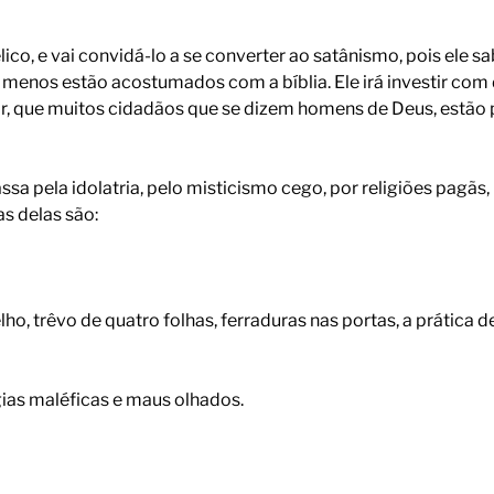
co, e vai convidá-lo a se converter ao satânismo, pois ele s
o menos estão acostumados com a bíblia. Ele irá investir co
r, que muitos cidadãos que se dizem homens de Deus, estão
sa pela idolatria, pelo misticismo cego, por religiões pagãs
as delas são:
o, trêvo de quatro folhas, ferraduras nas portas, a prática d
ias maléficas e maus olhados.