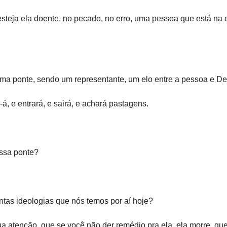
steja ela doente, no pecado, no erro, uma pessoa que está na
 uma ponte, sendo um representante, um elo entre a pessoa e De
á, e entrará, e sairá, e achará pastagens.
essa ponte?
antas ideologias que nós temos por aí hoje?
a atenção, que se você não der remédio pra ela, ela morre, qu