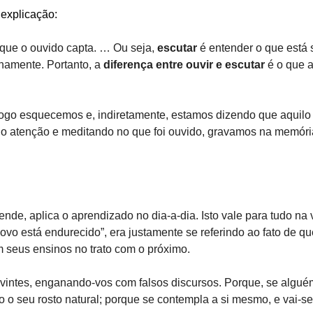
 explicação:
o que o ouvido capta. … Ou seja,
escutar
é entender o que está 
namente. Portanto, a
diferença entre ouvir e escutar
é o que a
go esquecemos e, indiretamente, estamos dizendo que aquilo 
ndo atenção e meditando no que foi ouvido, gravamos na memó
e, aplica o aprendizado no dia-a-dia. Isto vale para tudo na v
vo está endurecido”, era justamente se referindo ao fato de q
 seus ensinos no trato com o próximo.
intes, enganando-vos com falsos discursos. Porque, se alguém
 seu rosto natural; porque se contempla a si mesmo, e vai-se