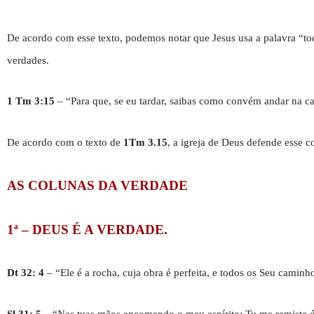
De acordo com esse texto, podemos notar que Jesus usa a palavra “to
verdades.
1 Tm 3:15
– “Para que, se eu tardar, saibas como convém andar na cas
De acordo com o texto de
1Tm 3.15
, a igreja de Deus defende esse 
AS COLUNAS DA VERDADE
1ª – DEUS É A VERDADE.
Dt 32: 4
– “Ele é a rocha, cuja obra é perfeita, e todos os Seu caminh
Sl 31: 5
– “Nas tuas mãos encomendo o meu espírito; Tu me remiste 