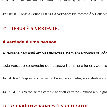
Jr 10:10
– “Mas
o Senhor Deus é a verdade
; Ele mesmo é o Deus viv
2ª – JESUS É A VERDADE.
A verdade é uma pessoa
A verdade não está em vãs filosofias, nem em axiomas ou cód
Esta verdade se revestiu de natureza humana e foi enviada 
Jo 14: 6
– “Respondeu-lhe Jesus:
Eu sou
o caminho,
a verdade
e a v
Jo 1: 14
– “O verbo se fez carne e habitou entre nós. Vimos a Sua gló
3ª – O ESPÍRITO SANTO É A VERDADE.