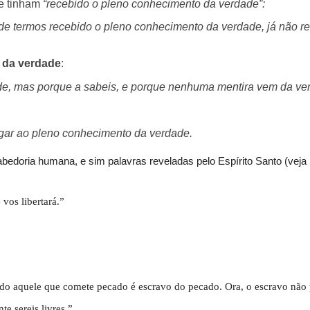
ue tinham
“recebido o pleno conhecimento da verdade”:
e termos recebido o pleno conhecimento da verdade, já não res
 da verdade
:
de, mas porque a sabeis, e porque nenhuma mentira vem da ve
ar ao pleno conhecimento da verdade.
bedoria humana, e sim palavras reveladas pelo Espírito Santo (veja
vos libertará.”
odo aquele que comete pecado é escravo do pecado. Ora, o escravo nã
te sereis livres.”