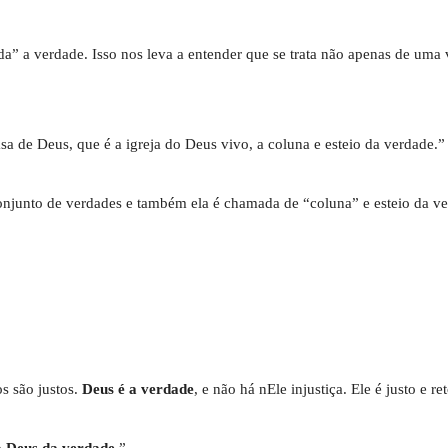
da” a verdade. Isso nos leva a entender que se trata não apenas de um
a de Deus, que é a igreja do Deus vivo, a coluna e esteio da verdade.”
conjunto de verdades e também ela é chamada de “coluna” e esteio da v
os são justos.
Deus é a verdade
, e não há nEle injustiça. Ele é justo e re
ó
Deus da verdade
.”