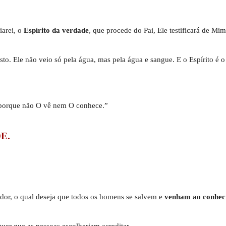
iarei, o
Espírito da verdade
, que procede do Pai, Ele testificará de Mim
isto. Ele não veio só pela água, mas pela água e sangue. E o Espírito é
 porque não O vê nem O conhece.”
E.
ador, o qual deseja que todos os homens se salvem e
venham ao conhec
uer que as pessoas escolheriam acreditar.