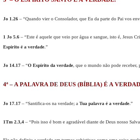
Jo 1.26
– “Quando vier o Consolador, que Eu da parte do Pai vos env
1 Jo 5.6
– “Este é aquele que veio por água e sangue, isto é, Jesus Cr
Espírito é a verdade
.”
Jo 14.17
– “
O Espírito da verdade
, que o mundo não pode receber,
4ª – A PALAVRA DE DEUS (BÍBLIA) É A VERDAD
Jo 17.17
– “Santifica-os na verdade; a
Tua palavra é a verdade
.”
1Tm 2.3,4
– “Pois isso é bom e agradável diante de Deus nosso Salv
Ele não definiu a verdade em termos subjetivos como uma coisa qualq