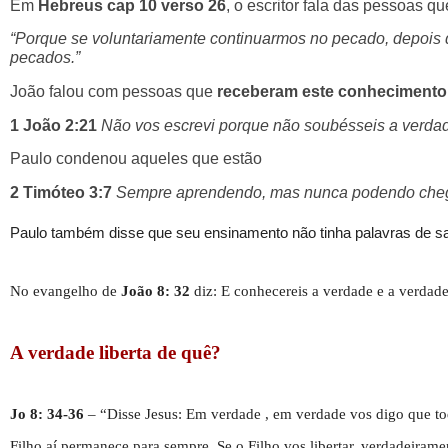
Em
Hebreus cap 10 verso 26
, o escritor fala das pessoas q
“Porque se voluntariamente continuarmos no pecado, depois d
pecados.”
João falou com pessoas que
receberam este conhecimento
1 João 2:21
Não vos escrevi porque não soubésseis a verda
Paulo condenou aqueles que estão
2 Timóteo 3:7
Sempre aprendendo, mas nunca podendo cheg
Paulo também disse que seu ensinamento não tinha palavras de sa
No evangelho de
João 8: 32
diz: E conhecereis a verdade e a verdade 
A verdade liberta de quê?
Jo 8: 34-36
– “Disse Jesus: Em verdade , em verdade vos digo que t
Filho aí permanece para sempre. Se o Filho vos libertar, verdadeiramen