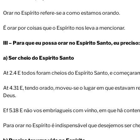
Orar no Espírito refere-se a como estamos orando.
É orar por coisas que o Espírito nos leva a mencionar.
III – Para que eu possa orar no Espírito Santo, eu preciso:
a) Ser cheio do Espírito Santo
At 2.4 E todos foram cheios do Espírito Santo, e começaram
At 4.31 E, tendo orado, moveu-se o lugar em que estavam r
Deus.
Ef 5.18 E não vos embriagueis com vinho, em que há conten
Para orar no Espírito é indispensável que desejemos ser che