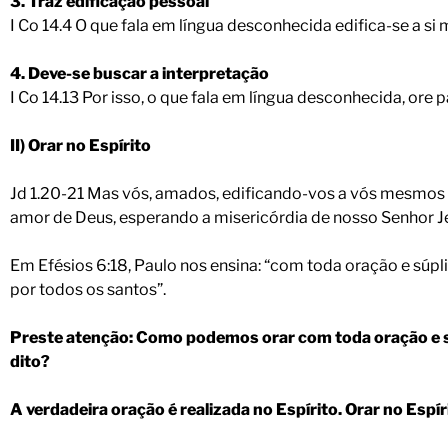
3. Traz edificação pessoal
I Co 14.4 O que fala em língua desconhecida edifica-se a s
4. Deve-se buscar a interpretação
I Co 14.13 Por isso, o que fala em língua desconhecida, ore p
II) Orar no Espírito
Jd 1.20-21 Mas vós, amados, edificando-vos a vós mesmos s
amor de Deus, esperando a misericórdia de nosso Senhor Jes
Em Efésios 6:18, Paulo nos ensina: “com toda oração e súpl
por todos os santos”.
Preste atenção: Como podemos orar com toda oração e sú
dito?
A verdadeira oração é realizada no Espírito. Orar no Espír