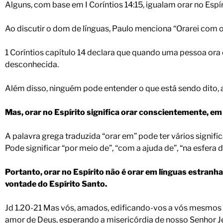
Alguns, com base em I Coríntios 14:15, igualam orar no Espí
Ao discutir o dom de línguas, Paulo menciona “Orarei com o 
1 Coríntios capítulo 14 declara que quando uma pessoa ora 
desconhecida.
Além disso, ninguém pode entender o que está sendo dito, 
Mas, orar no Espírito significa orar conscientemente, em 
A palavra grega traduzida “orar em” pode ter vários signifi
Pode significar “por meio de”, “com a ajuda de”, “na esfera 
Portanto, orar no Espírito não é orar em línguas estranh
vontade do Espírito Santo.
Jd 1.20-21 Mas vós, amados, edificando-vos a vós mesmos s
amor de Deus, esperando a misericórdia de nosso Senhor Jes